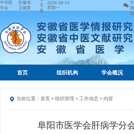
中华医
安徽省
方
2026-08-10
天
星期一
学会
卫健委
微
是
信
首页
组织机构
学会概况
当前位置：
首页
>
组织管理
>
工作动态
> 内容
阜阳市医学会肝病学分会