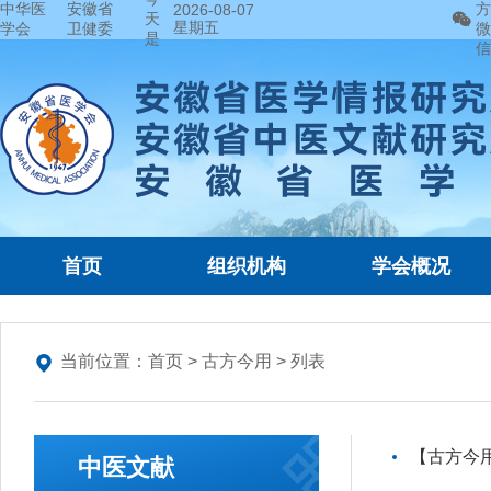
中华医
安徽省
方
2026-08-07
天
星期五
学会
卫健委
微
是
信
首页
组织机构
学会概况
当前位置：
首页
>
古方今用
> 列表
【古方今
中医文献