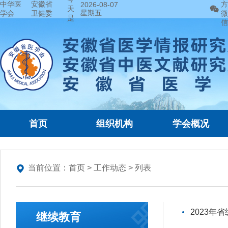
中华医
安徽省
方
2026-08-07
天
星期五
学会
卫健委
微
是
信
首页
组织机构
学会概况
当前位置：
首页
>
工作动态
> 列表
2023年
继续教育