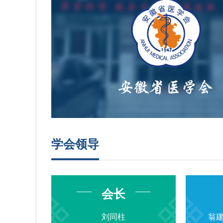
学会领导
会长
刘同柱
翁