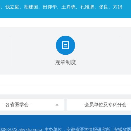
明、钱立庭、胡建国、田仰华、王卉晓、孔维鹏、张良、方娟
规章制度
- 各省医学会 -
- 会员单位及专科分会 -
 © 2008-2023 ahyxh.org.cn 主办单位：安徽省医学情报研究所 | 安