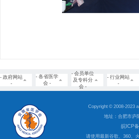
- 会员单位
- 各省医学
- 政府网站
- 行业网站
及专科分
会 -
-
-
会 -
Copyright © 2008
地址：合肥市庐阳区三
皖ICP备
请使用最新谷歌、360、