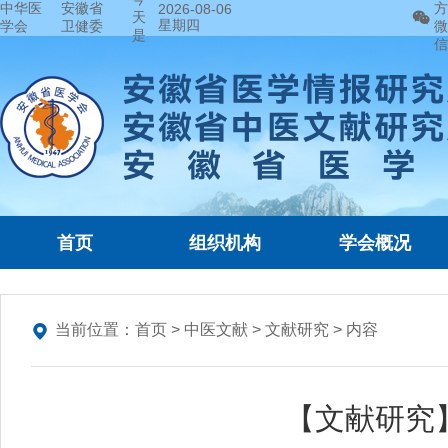
中华医
安徽省
方
2026-08-06
天
星期四
学会
卫健委
微
是
信
首页
组织机构
学会概况
当前位置：
首页
>
中医文献
>
文献研究
> 内容
【文献研究