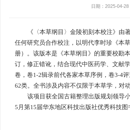
日期：2025-04-28
《
〈
本草纲目
〉
金陵初刻本校注》由
任何
研究员
合作校注，以明代李时珍《本
册）。该版本是《本草纲目》的重要校勘
订，修正错讹，结合现代中医药学、文献学
卷，卷1-2辑录前代
各
家本草序例，卷
3-
62类。全书涉及内容不仅限于本草学，对
该项目
获全国古籍整理出版规划领导
5月第15届华东地区科技出版社优秀科技图