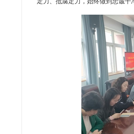
定力、抵腐定力，始终做到忠诚干