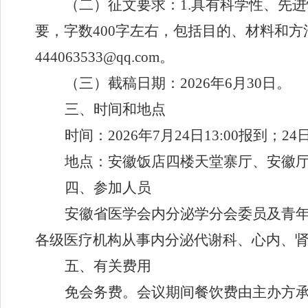
（二）征文要求：
1.
具有科学性、先进
要，字数
400
字左右，包括目的、材料和方
444063533@qq.com
。
（三）截稿日期：
2026
年
6
月
30
日。
三、时间和地点
时间：
202
6
年
7
月
24
日
13:00
报
到
；
24
地点
：安徽饭店
四
楼天堂寨厅
、
安徽
四、参加人员
安徽省医学会内分泌学分会委员及
青
各级医疗机构从事内分泌代谢科、心内、
五、有关费用
免
会务费
。
会议期间餐饮费由主办方