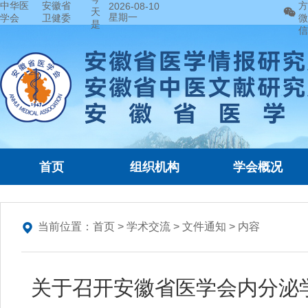
中华医
安徽省
方
2026-08-10
天
星期一
学会
卫健委
微
是
信
首页
组织机构
学会概况
当前位置：
首页
>
学术交流
>
文件通知
> 内容
关于召开安徽省医学会内分泌