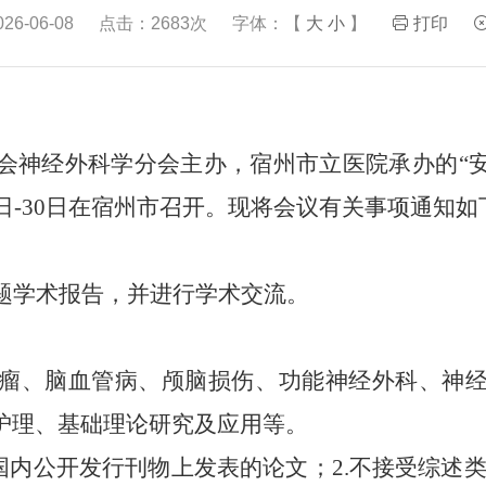
6-06-08
点击：2683次
字体：【
大
小
】
打印
会
神经外科
学分会主办
，
宿州市立医院
承办
的
“
日
-
30
日在
宿州市
召开
。
现将会议有关事项通知如
题学术报告，并进行学术交流。
瘤、脑血管病、颅脑损伤、功能神经外科、神
护理、基础理论研究及应用等。
国内公开发行刊物上发表的论文；
2.
不接受综述