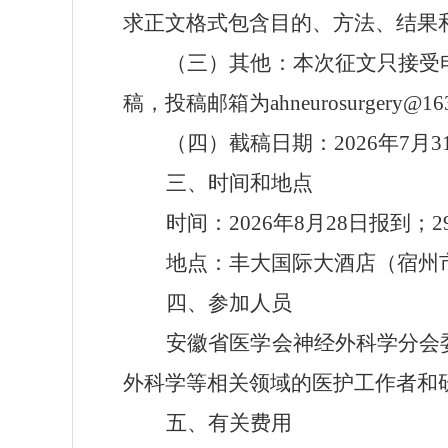
求正文格式包含目的、方法、结果
（三）其他
：
本次征文只接受
稿，投稿邮箱为
ahneurosurgery@16
（四）截稿日期
：
202
6
年
7
月
3
三
、时间和地点
时间：
2026
年
8
月
28
日报到；
2
地点：
丰大国际大酒店（宿州
四
、参加人员
安徽省医学会神经外科学分会
外科学等
相关领域的医护工作者和
五
、有关费用