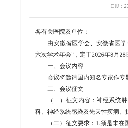
日期：202
各有关医院及单位：
由安徽省医学会
、安徽省医学
六次
学术年会
”
，
定于
202
6
年
8
月
28
一、会议内容
会议将邀请国内知名专家作专
二
、会议
征文
（一）征文内容
：
神经系统肿
科、神经系统感染及先天性疾病、
（二）征文要求
：
1.
须是未在