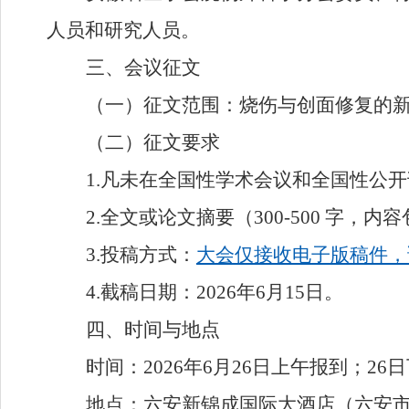
人员和研究人员。
三、
会议征文
（一）征文范围：
烧伤与创面修复的
（二）
征文要求
1.
凡未在全国性学术会议和全国性公开
2.
全文或论文摘要（
300-500
字，内容
3.
投稿方式：
大会仅接收电子版稿件，
4.
截稿日期：
2026
年
6
月
15
日。
四、
时间
与
地点
时间：
202
6
年
6
月
2
6
日上午报
到；
2
6
日
地点：
六安新锦成国际大酒店（六安