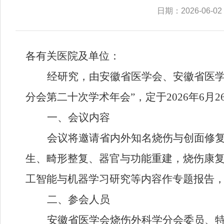
日期：2026-06-02
各有关医院及单位：
经研究，
由安徽省医学会
、
安徽省医
分会第二十次学术年
会
”
，
定于
20
26
年
6
月
2
一、
会议内容
会议将邀请
省内外
知名烧伤
与创面修
生、畸形整复、器官与功能重建
，
烧伤康
工智能与机器学习研究等
内容作专题报告
二
、参会人员
安徽省医学会烧伤外科学分会委员、