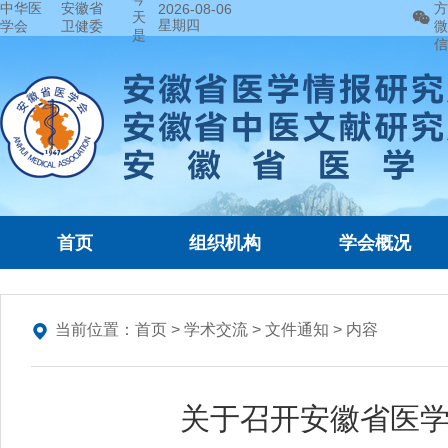
中华医
安徽省
方
2026-08-06
天
星期四
学会
卫健委
微
是
信
首页
组织机构
学会概况
当前位置：
首页
>
学术交流
>
文件通知
> 内容
关于召开安徽省医