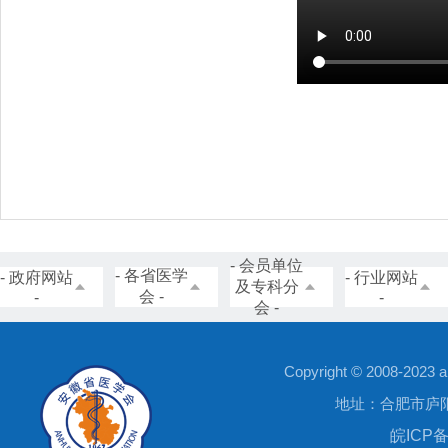
- 会员单位
- 各省医学
- 政府网站
- 行业网站
及专科分
会 -
-
-
会 -
Copyright © 2008
地址：合肥市庐阳区三
皖ICP备