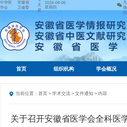
中华医
安徽省
方
2026-08-06
天
星期四
学会
卫健委
微
是
信
首页
组织机构
学会概况
当前位置：
首页
>
学术交流
>
文件通知
> 内容
关于召开安徽省医学会全科医学