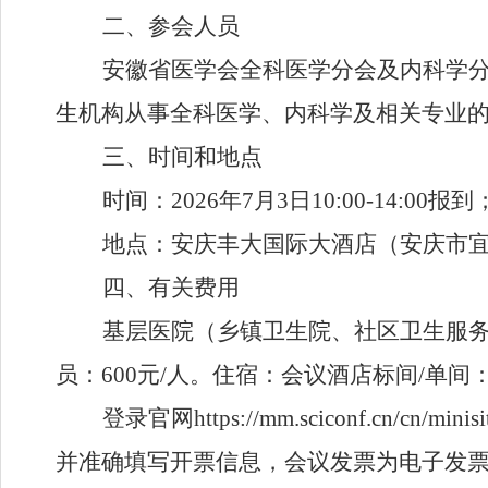
二
、参会人员
安徽省医学会
全科医学
分会
及内科学
生机构从事全科医学
、
内科
学
及相关专业
三、
时间和地点
时间：
2026
年
7
月
3
日
10:00-1
4
:00
报到
地点：安庆
丰大国际大酒店（安庆市
四、有关费用
基层医院（乡镇卫生院、社区卫生服
员：
600
元
/
人。住宿：会议酒店标间
/
单间
登录官网
https://mm.sciconf.cn/cn/minis
并准确填写开票信息，会议发票为电子发